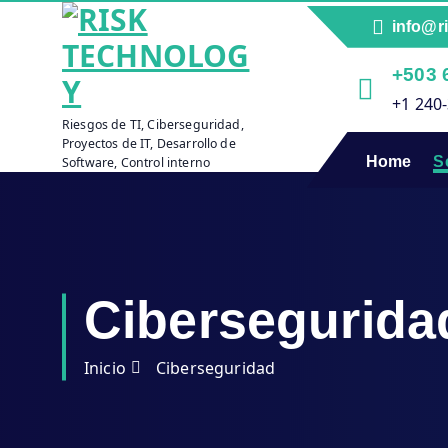
S
info@r
a
l
+503 
t
+1 240
a
Riesgos de TI, Ciberseguridad,
r
Proyectos de IT, Desarrollo de
a
Home
S
Software, Control interno
l
c
o
n
t
Cibersegurida
e
n
i
Inicio
Ciberseguridad
d
o