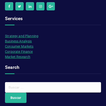
Services
Strategy and Planning
Business Analysis
Consumer Markets
Corporate Finance
Market Research
Search
B
u
s
c
a